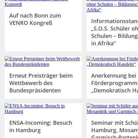
Auf nach Bonn zum
Informationsstan
VENRO Kongreß
„S.O.S. Schüler o
Schulen – Bildun
in Afrika“
Erneut Preisträger beim
Anerkennung bei
Wettbewerb des
Förderprogramm
Bundespräsidenten
„Demokratisch H
ENSA-Incoming: Besuch
Seminar mit Schü
in Hamburg
Hamburg, Mosam
Garmisch-Partenk